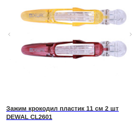
Зажим крокодил пластик 11 см 2 шт
N
DEWAL CL2601
B
й
165
р.
1 