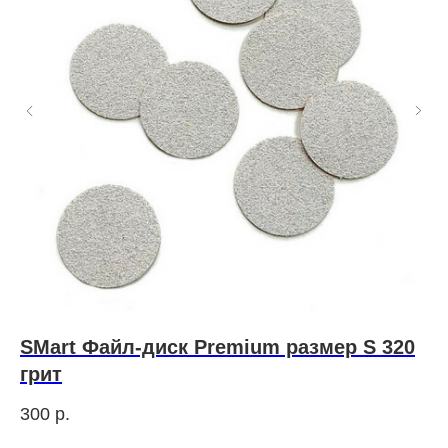
SMart Файл-диск Premium размер S 320
N
грит
R
300
р.
77