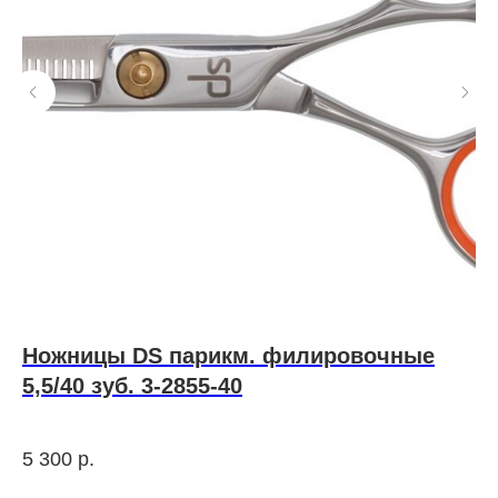
Ножницы DS парикм. филировочные
S
5,5/40 зуб. 3-2855-40
п
7
5 300
р.
1 