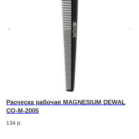
Расческа рабочая MAGNESIUM DEWAL
S
CO-M-2005
П
134
р.
7 