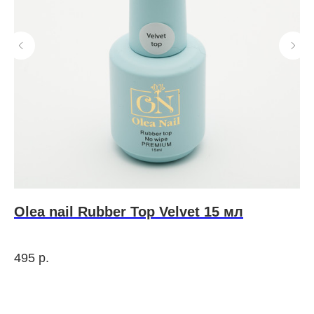
Olea nail Rubber Top Velvet 15 мл
Н
Z
495
р.
7 