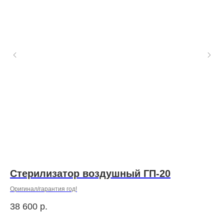
Стерилизатор воздушный ГП-20
M
06
Оригинал/гарантия год!
38 600
р.
4 