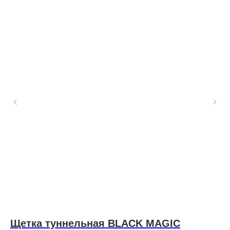
л
Щетка туннельная BLACK MAGIC
Т