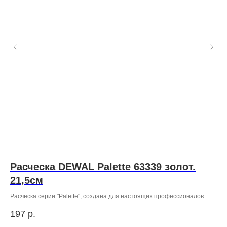
Расческа DEWAL Palette 63339 золот.
з
21,5см
Очи
уда
Расческа серии "Palette", создана для настоящих профессионалов.
1 
лиц
Благодаря качественным материалам и эргономичному дизайну, она
ста
197
р.
обеспечивает комфорт и эффективность при выполнении стрижек.
вос
Идеально подходит для парикмахеров, стремящихся к совершенству в