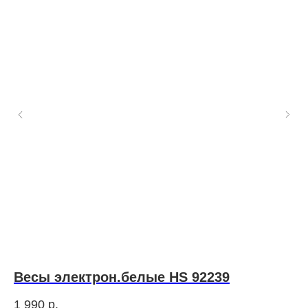
Весы электрон.белые HS 92239
Н
0
1 990
р.