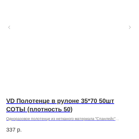
VD Полотенце в рулоне 35*70 50шт
Б
CОТЫ (плотность 50)
R
Одноразовое полотенце из нетканого материала "Спанлейс"
предназначено для использования в бытовых, косметических и
337
р.
65
технических целях. Материал обеспечивает хорошую впитываемость
и комфорт в применении.