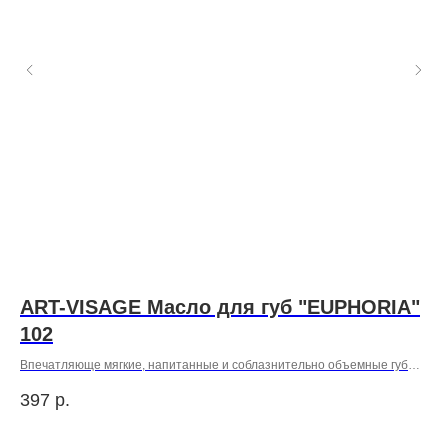
ART-VISAGE Масло для губ "EUPHORIA"
S
102
г
ьно
Впечатляюще мягкие, напитанные и соблазнительно объемные губы в
одно мгновение!
397
р.
30