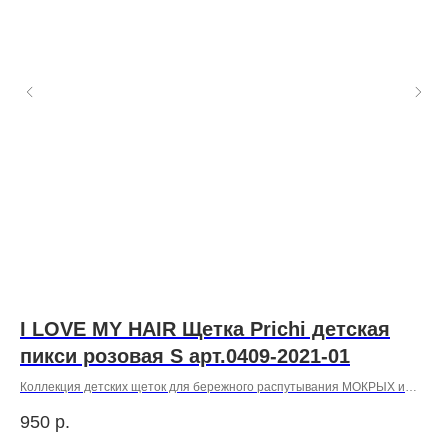
-
I LOVE MY HAIR Щетка Prichi детская
M
пикси розовая S арт.0409-2021-01
в
Коллекция детских щеток для бережного распутывания МОКРЫХ и
Глу
СУХИХ пушковых волос и нежного очищения кожи головы с эффектом
лом
950
р.
19
массажа.