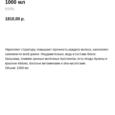
1000 мл
ESTEL
1810,00
р.
Добавить в корзину
Укрепляет структуру, повышает прочность каждого волоса, наполняет
сиянием по всей длине. Неудивительно, ведь в составе блеск-
бальзама, помимо ценных молочных протеинов, есть ягоды бузины и
красное яблоко, богатые витаминами и aha-кислотами.
Объем: 1000 мл