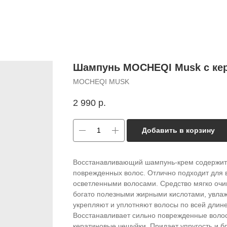
Шампунь MOCHEQI Musk с ке
MOCHEQI MUSK
2 990
р.
Добавить в корзину
Восстанавливающий шампунь-крем содержит 
поврежденных волос. Отлично подходит для 
осветленными волосами. Средство мягко очи
богато полезными жирными кислотами, увлаж
укрепляют и уплотняют волосы по всей длине
Восстанавливает сильно поврежденные волос
кератиновые чешуйки. Придает упругость и б