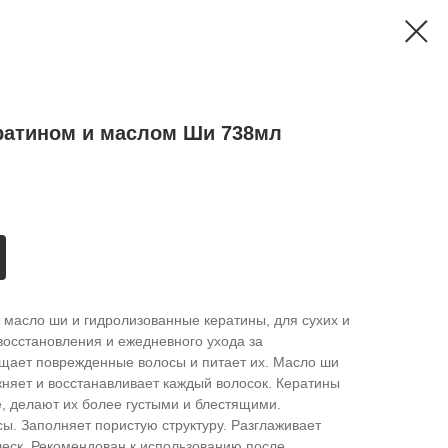
ратином и маслом Ши 738мл
масло ши и гидролизованные кератины, для сухих и
восстановления и ежедневного ухода за
щает поврежденные волосы и питает их. Масло ши
няет и восстанавливает каждый волосок. Кератины
, делают их более густыми и блестящими.
ы. Заполняет пористую структуру. Разглаживает
леск. Рекомендован к использованию после