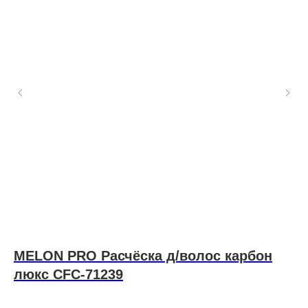
MELON PRO Расчёска д/волос карбон
M
люкс CFC-71239
ч