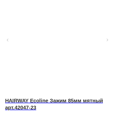
HAIRWAY Ecoline Зажим 85мм мятный
R
арт.42047-23
л