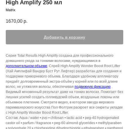
High Amplify 250 мл
Matrix
1670,00
р.
Добавить в корзину
Серия Total Results High Amplify создана для профессионального
домашнего ухода за тонкими волосами, нуждающимися в
дополнительном объеме
. Спрей High Amplify Wonder Boost Root Lifter
(Хай Амплифай Вандер Буст Рут Лифтер) разработан для создания и
поддержки прикорневого объема. Благодаря удобному аппликатору
придаёт долговременный экстра-объём у корней или по всей длине
волос, не утяжеляя волосы, обеспечивая
подвижную фиксацию
.
Видимый мгновенный результат даже на тонких волосах. Помогает без
лишних усилий создать голливудский объем, воздушные локоны или
объемное плетение. Смотрите видео, в котором звезда мирового
парикмахерского искусства Пол Фолтрик раскроет все секреты укладки
с High Amplify Wonder Boost Root Lifter.
Состав: Aqua / water • pvp • chitosan • lactic acid • peg-40 hydrogenated
castor oil • parfum / fragrance • peg-60 almond glycerides • methylparaben
• polysorbate 20 • chlorhexidine dihydrochloride • ethylparaben • panthenol