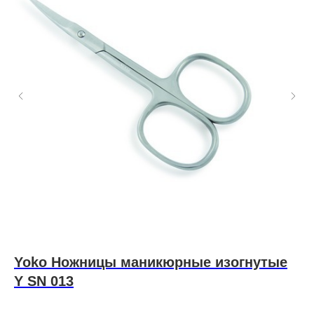
Yoko Ножницы маникюрные изогнутые
h
Y SN 013
h
Про