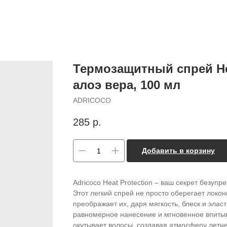
Термозащитный спрей He
алоэ вера, 100 мл
ADRICOCO
285
р.
Добавить в корзину
Adricoco Heat Protection – ваш секрет безуп
Этот легкий спрей не просто оберегает локон
преображает их, даря мягкость, блеск и эла
равномерное нанесение и мгновенное впитыв
окутывает волосы, создавая атмосферу летне