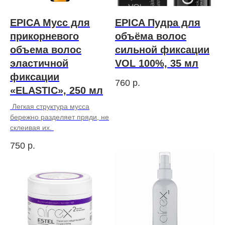
EPICA Мусс для
EPICA Пудра для
прикорневого
объёма волос
объема волос
сильной фиксации
эластичной
VOL 100%, 35 мл
фиксации
760
р.
«ELASTIC», 250 мл
Легкая структура мусса
бережно разделяет пряди, не
склеивая их.
750
р.