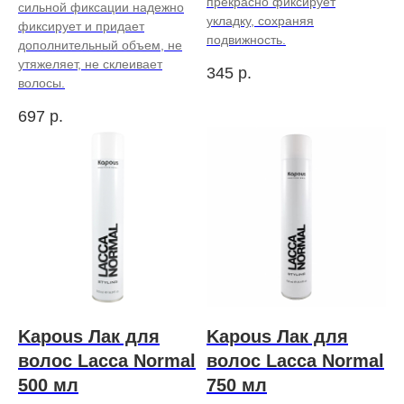
прекрасно фиксирует
сильной фиксации надежно
укладку, сохраняя
фиксирует и придает
подвижность.
дополнительный объем, не
утяжеляет, не склеивает
345
р.
волосы.
697
р.
Kapous Лак для
Kapous Лак для
волос Lacca Normal
волос Lacca Normal
500 мл
750 мл