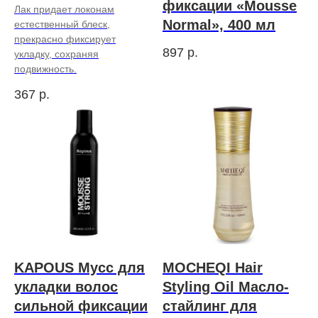
фиксации «Mousse
Лак придает локонам
Normal», 400 мл
естественный блеск,
прекрасно фиксирует
897
р.
укладку, сохраняя
подвижность.
367
р.
KAPOUS Мусс для
MOCHEQI Hair
укладки волос
Styling Oil Масло-
сильной фиксации
стайлинг для