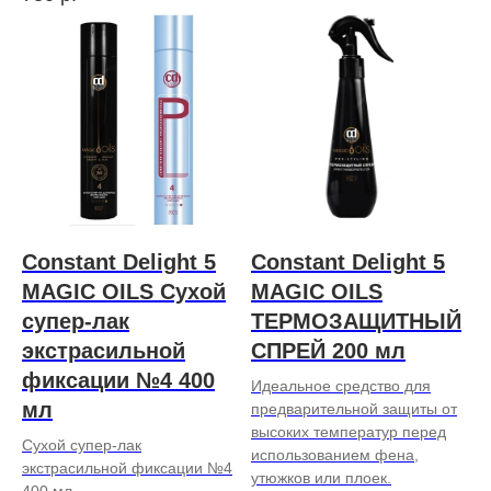
Constant Delight 5
Constant Delight 5
MAGIC OILS Сухой
MAGIC OILS
супер-лак
ТЕРМОЗАЩИТНЫЙ
экстрасильной
СПРЕЙ 200 мл
фиксации №4 400
Идеальное средство для
мл
предварительной защиты от
высоких температур перед
Сухой супер-лак
использованием фена,
экстрасильной фиксации №4
утюжков или плоек.
400 мл