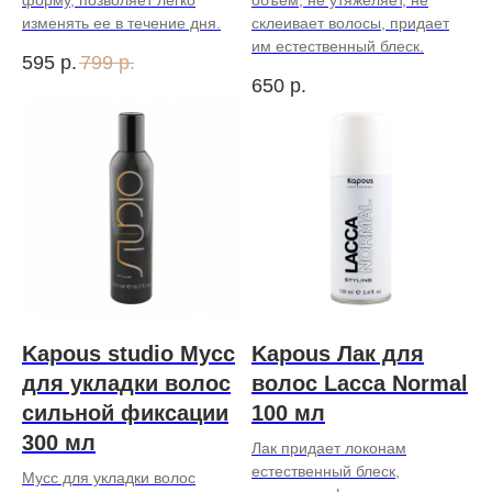
форму, позволяет легко
объем, не утяжеляет, не
изменять ее в течение дня.
склеивает волосы, придает
им естественный блеск.
595
р.
799
р.
650
р.
Kapous studio Мусс
Kapous Лак для
для укладки волос
волос Lacca Normal
сильной фиксации
100 мл
300 мл
Лак придает локонам
естественный блеск,
Мусс для укладки волос