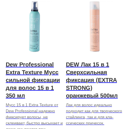
Dew Professional
DEW Лак 15 в 1
Extra Texture Мусс
Сверхсильная
сильной фиксации
фиксация (EXTRA
для волос 15 в 1
STRONG)
350 мл
оранжевый 500мл
Мусс 15 в 1 Extra Texture от
Лак для волос иде­ально
Dew Professional надежно
подходит как для творче­ского
фиксирует волосы, не
стайлинга, так и для кла­
склеивает, быстро высыхает и
ссических причесок.