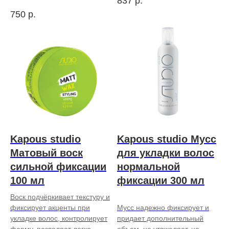
837
р.
750
р.
Kapous studio
Kapous studio Мусс
Матовый воск
для укладки волос
сильной фиксации
нормальной
100 мл
фиксации 300 мл
Воск подчёркивает текстуру и
фиксирует акценты при
Мусс надежно фиксирует и
укладке волос, контролирует
придает дополнительный