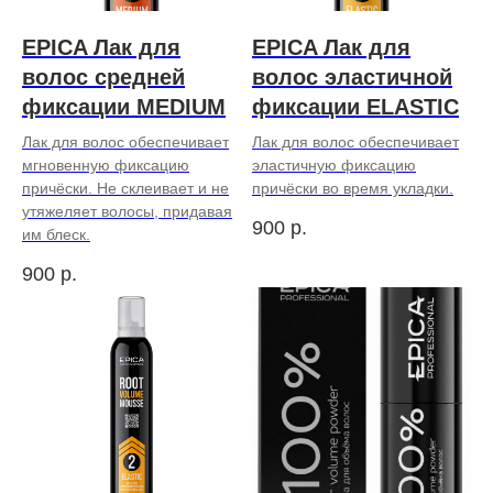
EPICA Лак для
EPICA Лак для
волос средней
волос эластичной
фиксации MEDIUM
фиксации ELASTIC
Лак для волос обеспечивает
Лак для волос обеспечивает
мгновенную фиксацию
эластичную фиксацию
причёски. Не склеивает и не
причёски во время укладки.
утяжеляет волосы, придавая
900
р.
им блеск.
900
р.