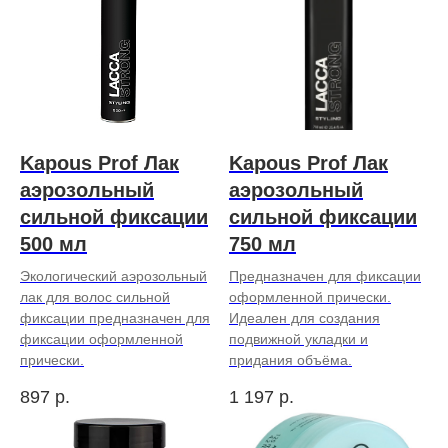
Kapous Prof Лак
Kapous Prof Лак
аэрозольный
аэрозольный
cильной фиксации
cильной фиксации
500 мл
750 мл
Экологический аэрозольный
Предназначен для фиксации
лак для волос сильной
оформленной прически.
фиксации предназначен для
Идеален для создания
фиксации оформленной
подвижной укладки и
прически.
придания объёма.
897
р.
1 197
р.