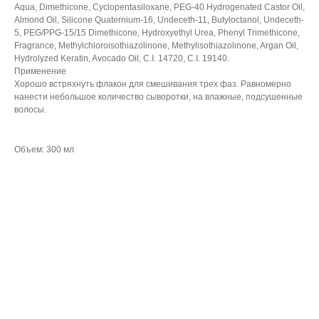
Aqua, Dimethicone, Cyclopentasiloxane, PEG-40 Hydrogenated Castor Oil,
Almond Oil, Silicone Quaternium-16, Undeceth-11, Butyloctanol, Undeceth-
5, PEG/PPG-15/15 Dimethicone, Hydroxyethyl Urea, Phenyl Trimethicone,
Fragrance, Methylchloroisothiazolinone, Methylisothiazolinone, Argan Oil,
Hydrolyzed Keratin, Avocado Oil, C.I. 14720, C.I. 19140.
Применение
Хорошо встряхнуть флакон для смешивания трех фаз. Равномерно
нанести небольшое количество сыворотки, на влажные, подсушенные
волосы.
Объем: 300 мл