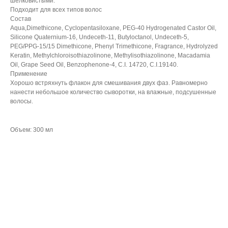
шелковистыми.
Подходит для всех типов волос
Состав
Aqua,Dimethicone, Cyclopentasiloxane, PEG-40 Hydrogenated Castor Oil,
Silicone Quaternium-16, Undeceth-11, Butyloctanol, Undeceth-5,
PEG/PPG-15/15 Dimethicone, Phenyl Trimethicone, Fragrance, Hydrolyzed
Keratin, Methylchloroisothiazolinone, Methylisothiazolinone, Macadamia
Oil, Grape Seed Oil, Benzophenone-4, C.I. 14720, C.I.19140.
Применение
Хорошо встряхнуть флакон для смешивания двух фаз. Равномерно
нанести небольшое количество сыворотки, на влажные, подсушенные
волосы.
Объем: 300 мл