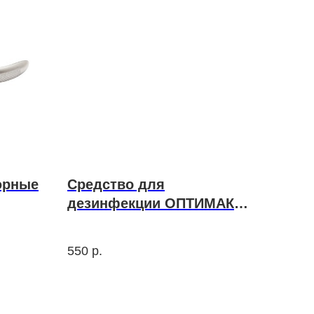
юрные
Средство для
дезинфекции ОПТИМАКС
1Л
550
р.