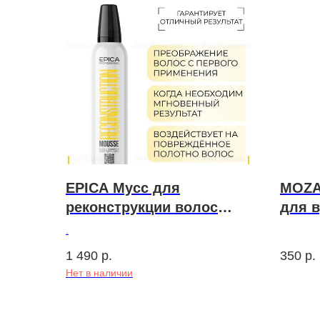
EPICA Мусс для
MOZA
реконструкции волос
для в
Mousse G-Cell Complex
.
1 490
р.
350
р.
Нет в наличии