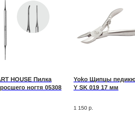
RT HOUSE Пилка
Yoko Щипцы педик
росшего ногтя 05308
Y SK 019 17 мм
1 150
р.