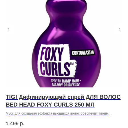
TIGI Дифинирующмй спрей ДЛЯ ВОЛОС
B
с
BED HEAD FOXY CURLS 250 МЛ
7
С
Мусс для создания эффекта вьющихся волос обеспечит твоим
локонам сильную фиксацию.
1 499
р.
79