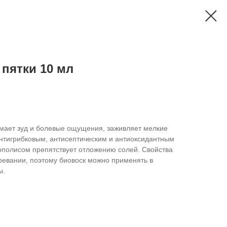
пятки 10 мл
мает зуд и болевые ощущения, заживляет мелкие
нтигрибковым, антисептическим и антиоксидантным
рополисом препятствует отложению солей. Свойства
ревании, поэтому биовоск можно применять в
ы.