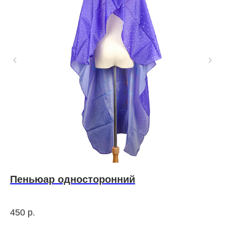
Пеньюар односторонний
E
м
к
Муж
450
р.
пре
э