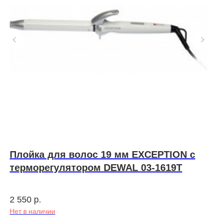
Плойка для волос 19 мм EXCEPTION с
M
терморегулятором DEWAL 03-1619T
м
й.
2 550
р.
1 
Нет в наличии