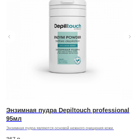
Энзимная пудра Depiltouch professional
E
95мл
E
Энзимная пудра являются основой нежного очищения кожи.
Наб
367
р.
69