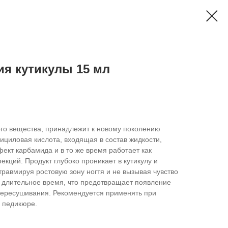
ия кутикулы 15 мл
го вещества, принадлежит к новому поколению
циловая кислота, входящая в состав жидкости,
ект карбамида и в то же время работает как
кций. Продукт глубоко проникает в кутикулу и
травмируя ростовую зону ногтя и не вызывая чувство
а длительное время, что предотвращает появление
 пересушивания. Рекомендуется применять при
 педикюре.