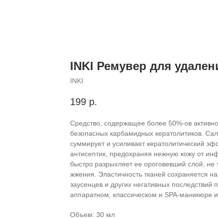
INKI Ремувер для удален
INKI
199
р.
Средство, содержащее более 50%-ов активно
безопасных карбамидных кератолитиков. Сали
суммирует и усиливает кератолитический эфф
антисептик, предохраняя нежную кожу от инфе
быстро разрыхляет ее ороговевший слой, не 
жжения. Эластичность тканей сохраняется н
заусенцев и других негативных последствий
аппаратном, классическом и SPA-маникюре и
Объем: 30 мл