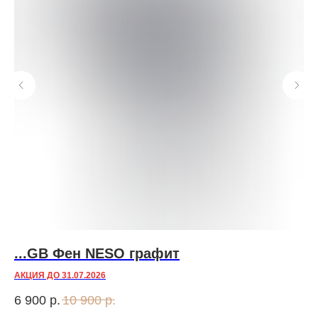
...GB Фен NESO графит
K
м
АКЦИЯ ДО 31.07.2026
Пит
6 900
р.
10 900
р.