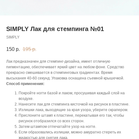
SIMPLY Лак для стемпинга №01
SIMPLY
150
р.
195
р.
Лак предназначен для стемпинг-дизайна, имеет отличную
пигментацию, обеспечивает яркий цвет на любом фоне. Средство
прекрасно смешивается в стемпинговых градиентах. Время
высыхания 40-60 секунд. Упаковка оснащена съемной крышечкой.
Способ применения:
Покройте ногти базой и лаком, просушивая каждый слой на
воздухе.
Нанесите лак для стемпинга кисточкой на рисунок в пластине.
Излишки лака, выходящие за края узора, уберите скрапером.
Прислоните штамп к пластине, перекатывая его так, чтобы
рисунок отобразился со всех сторон.
Затем штампом отпечатайте узор на ногте.
Если образовались излишки, можно аккуратно стереть их
жидкостью для снятия лака.