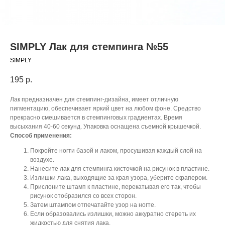
SIMPLY Лак для стемпинга №55
SIMPLY
195
р.
Лак предназначен для стемпинг-дизайна, имеет отличную
пигментацию, обеспечивает яркий цвет на любом фоне. Средство
прекрасно смешивается в стемпинговых градиентах. Время
высыхания 40-60 секунд. Упаковка оснащена съемной крышечкой.
Способ применения:
Покройте ногти базой и лаком, просушивая каждый слой на
воздухе.
Нанесите лак для стемпинга кисточкой на рисунок в пластине.
Излишки лака, выходящие за края узора, уберите скрапером.
Прислоните штамп к пластине, перекатывая его так, чтобы
рисунок отобразился со всех сторон.
Затем штампом отпечатайте узор на ногте.
Если образовались излишки, можно аккуратно стереть их
жидкостью для снятия лака.