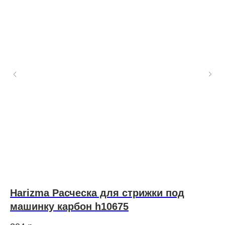
S-
Harizma Расческа для стрижки под
Н
машинку карбон h10675
0