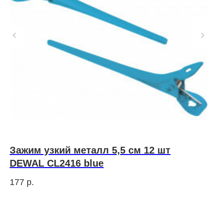
Зажим узкий металл 5,5 см 12 шт
D
DEWAL CL2416 blue
Э
177
р.
39