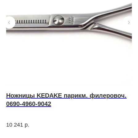
Ножницы KEDAKE парикм. филеровоч.
R
0690-4960-9042
T
Ше
бл
10 241
р.
36