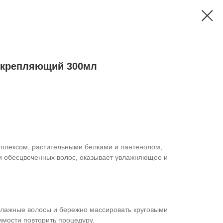
укрепляющий 300мл
лексом, растительными белками и пантенолом,
и обесцвеченных волос, оказывает увлажняющее и
влажные волосы и бережно массировать круговыми
мости повторить процедуру.