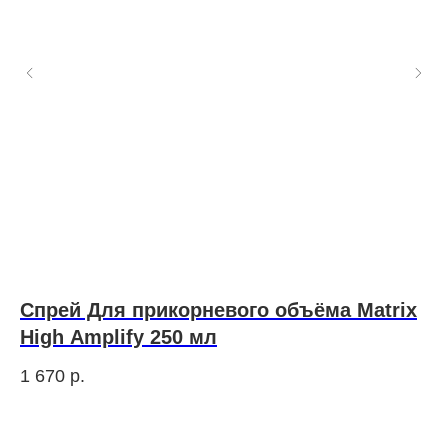
мм
Спрей Для прикорневого объёма Matrix
H
High Amplify 250 мл
а
1 670
р.
4 