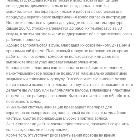
температурах диапазона вы можете использовать щипцы для
волос
для выпрямления сильно поврежденных волос. На
максимальных температурах - можете работать с составами для
процедуры кератинового выпрямления волос согласно инструкции.
Нельзя использовать щипцы для укладки волос при температуре
свыше 200°С. Утюжок нагревается до рабочих температур за 30
секунд, а затем автоматически поддерживает её на протяжении всего
рабочего процесса.
Удобно располагаются в руке, благодаря их современному дизайну и
эргономичной форме. Пластиковый корпус не нагревается во время
работы, что позволяет комфортно пользоваться ими даже при
высоких температурах нагревательных элементов.
Керамические пластины
изготовлены по новейшим технологиям,
нано-турмалиновое покрытие позволяет максимально эффективно
закрывать и сглаживать кутикулу. Это облегчает скольжение между
пластинами и позволяет волосам не запутываться независимо от того
делаете вы укладку или выпрямляете волосы. Плавающие пластины
оптимального размера позволяют быстро и качественно обработать
поверхность волос.
Уникальная система ионизации превращает препарат для
кератинового выпрямления, нанесенный на волосы, в мельчайшие
частицы, быстро проникающие глубоко в кортекс волоса.
Akitz Keratiner не даёт волосам перегреваться, позволяет сохранить
волосы здоровыми и послушными.
Кроме того, отсутствует риск запутывания провода во время