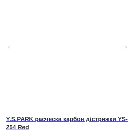
Y.S.PARK расческа карбон д/стрижки YS-
E
ля
254 Red
ж