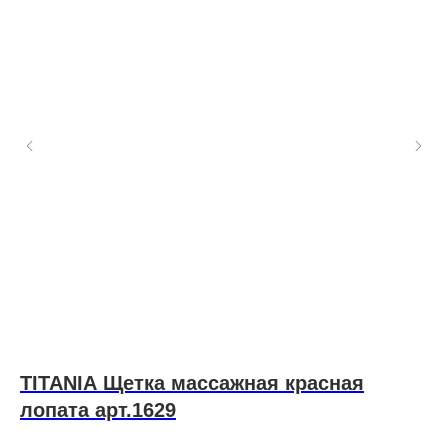
TITANIA Щетка массажная красная
E
лопата арт.1629
м
к
Муж