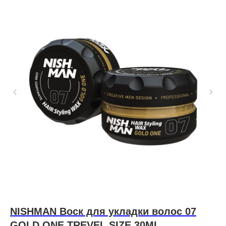
NISHMAN Воск для укладки волос 07
D
GOLD ONE TREVEL SIZE 30ML
д