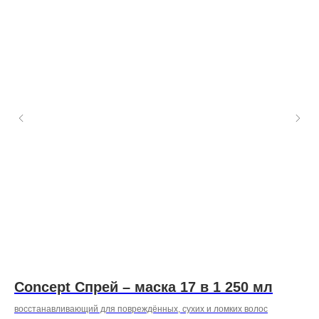
Concept Спрей – маска 17 в 1 250 мл
M
Т
восстанавливающий для повреждённых, сухих и ломких волос